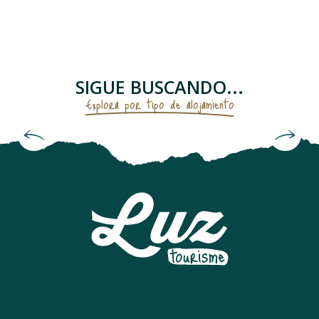
APPARTEMENT DANS MAISON ANCLADE
CHALET
APPARTEMENT
RESIDENCE LUZÉA
SIGUE BUSCANDO...
APPARTEMENT
Explora por tipo de alojamiento
APPARTEMENT TEMPLIERS
LE TOY - CHALET DE PIERRE VUE PANORAMIQUE
Alojamientos amueblados y casas rurales
MAISON LE BERGONS
APPARTEMENT DANS MAISON
APPARTEMENT DANS RESIDENCE
CHALET TROUMOUSE
APPARTEMENT DANS RESIDENCE