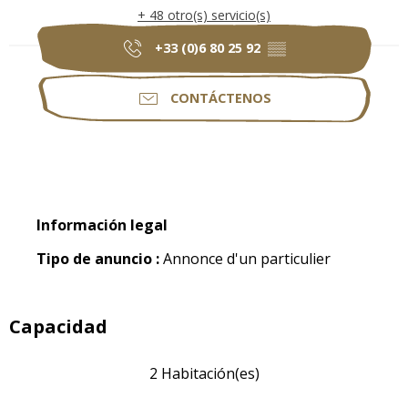
+ 48 otro(s) servicio(s)
+33 (0)6 80 25 92
▒▒
CONTÁCTENOS
Información legal
Información legal
Tipo de anuncio :
Annonce d'un particulier
Capacidad
2 Habitación(es)