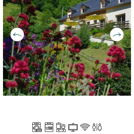
Horarios y datos de contacto
Lavadora
Lavavajillas
Placa de cocción
Televisión
Wifi
Aseos