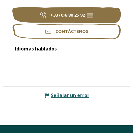
+33 (0)6 80 25 92
▒▒
CONTÁCTENOS
Idiomas hablados
Idiomas hablados
Señalar un error