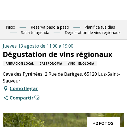
Aller
au
contenu
principal
Inicio
Reserva paso a paso
Planifica tus días
Saca tu agenda
Dégustation de vins régionaux
Jueves 13 agosto de 11:00 a 19:00
Dégustation de vins régionaux
ANIMACIÓN LOCAL
GASTRONOMÍA
VINO - ENOLOGÍA
Cave des Pyrénées, 2 Rue de Barèges, 65120 Luz-Saint-
Sauveur
Cómo llegar
Ajouter aux favoris
Compartir
+2 FOTOS