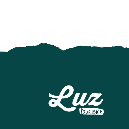
Portes ouvertes de la ferme
Secrets de villages : "Esquièze : traditions villageoises e
Les Nocturnes du Chili - "Soirée Montagnarde"
Concert "On-Off"