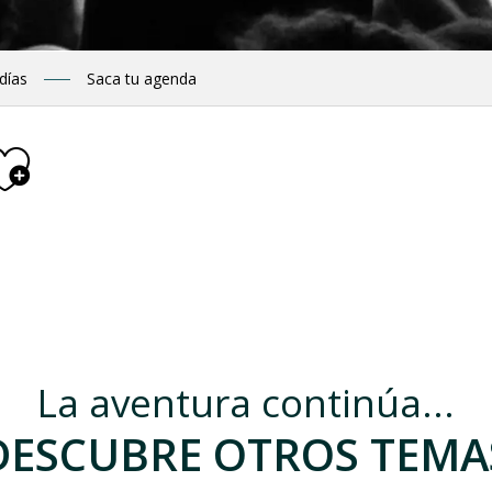
 días
Saca tu agenda
Ajouter aux fav
La aventura continúa...
DESCUBRE OTROS TEMA
ruche kenyane"