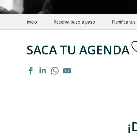
Inicio
Reserva paso a paso
Planifica tus
SACA TU AGENDA
Dégustation de vins régionaux
Exposition : "Autrement voir"
Dégustation de vins régionaux
Ateliers de dégustation de produits locaux : vins locaux
Exposition peinture à l'huile
¡
Soirée cabane
Exposition "La septième vallée" de Guillaume Noury
Formation personnalisée : "Acquérir les bons gestes en 