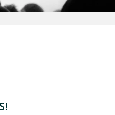
oris
S!