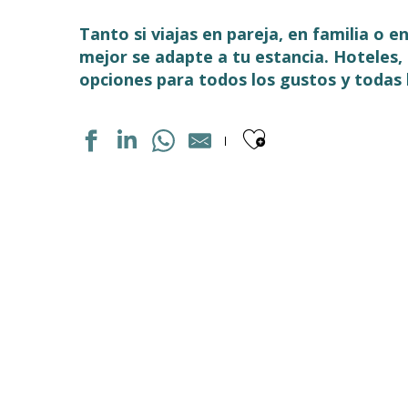
Tanto si viajas en pareja, en familia o 
mejor se adapte a tu estancia. Hoteles
opciones para todos los gustos y todas 
Ajouter aux
APPARTEMENT
APPARTEMENT TEMPLIERS
CHALET TROUMOUSE
APPARTEMENT REMPARTS
AU COIN DES THERMES
APPARTEMENT DANS RESIDENCE
CHAMBRES D'HÔTES "MAISON DEOU"
APPARTEMENT DANS MAISON
APPARTEMENT DANS RESIDENCE
APPARTEMENT DANS RESIDENCE
APPARTEMENT DANS RESIDENCE