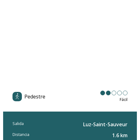
Pedestre
Fácil
Salida
Información práctica
Luz-Saint-Sauveur
Distancia
1.6 km