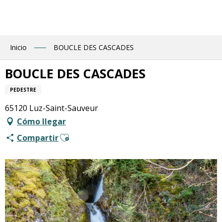
Aller
au
contenu
principal
Inicio
BOUCLE DES CASCADES
BOUCLE DES CASCADES
PEDESTRE
65120 Luz-Saint-Sauveur
Cómo llegar
Ajouter aux favoris
Compartir