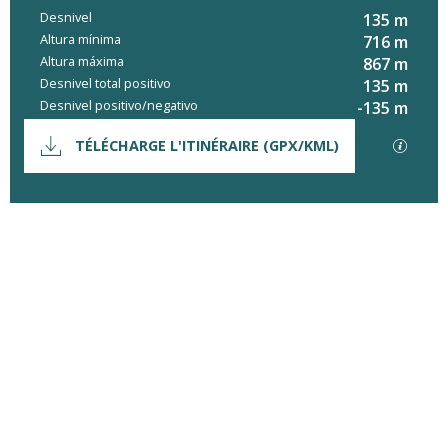
Desnivel
135 m
Altura mínima
716 m
Altura máxima
867 m
Desnivel total positivo
135 m
Desnivel positivo/negativo
-135 m
Documentación
Los ar
TÉLÉCHARGE L'ITINÉRAIRE (GPX/KML)
Desnivel
135 m de Desnivel
Horarios y datos de contacto