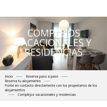
Aller
au
contenu
principal
COMPLEJOS
VACACIONALES Y
RESIDENCIAS
Inicio
Reserva paso a paso
Reserva tu alojamiento
Ponte en contacto directamente con los propietarios de los
alojamientos
Complejos vacacionales y residencias