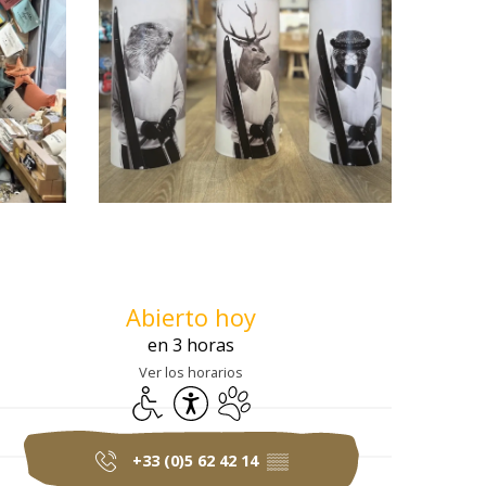
Horarios y datos 
Abierto hoy
en 3 horas
Ver los horarios
Acceso para minusválidos
Accesibilidad
Se aceptan animales
+33 (0)5 62 42 14
▒▒