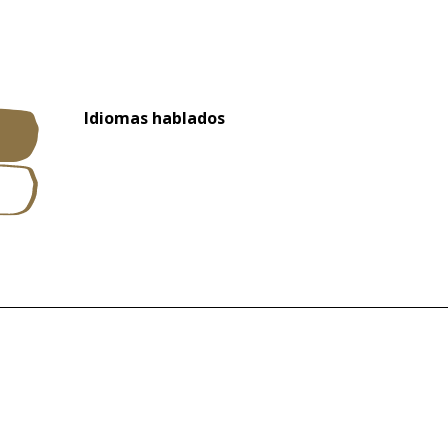
Idiomas hablados
Idiomas hablados