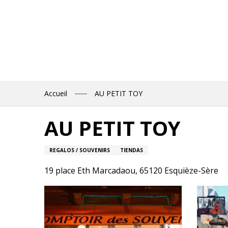
Aller
au
contenu
principal
Accueil
AU PETIT TOY
AU PETIT TOY
REGALOS / SOUVENIRS
TIENDAS
19 place Eth Marcadaou, 65120 Esquièze-Sère