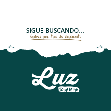
APPARTEMENT DANS MAISON ANCLADE
CHALET
APPARTEMENT
RESIDENCE LUZÉA
SIGUE BUSCANDO...
APPARTEMENT
Explora por tipo de alojamiento
APPARTEMENT TEMPLIERS
LE TOY - CHALET DE PIERRE VUE PANORAMIQUE
Alojamientos amueblados y casas rurales
MAISON LE BERGONS
APPARTEMENT DANS MAISON
APPARTEMENT DANS RESIDENCE
CHALET TROUMOUSE
APPARTEMENT DANS RESIDENCE