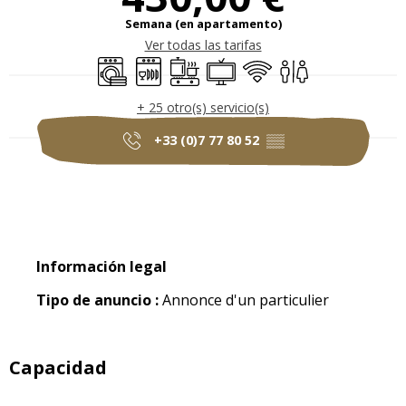
Semana (en apartamento)
Ver todas las tarifas
Lavadora
Lavavajillas
Placa de cocción
Televisión
Wifi
Aseos
+ 25 otro(s) servicio(s)
+33 (0)7 77 80 52
▒▒
Información legal
Información legal
Tipo de anuncio :
Annonce d'un particulier
Capacidad