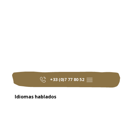
+33 (0)7 77 80 52
▒▒
Idiomas hablados
Idiomas hablados