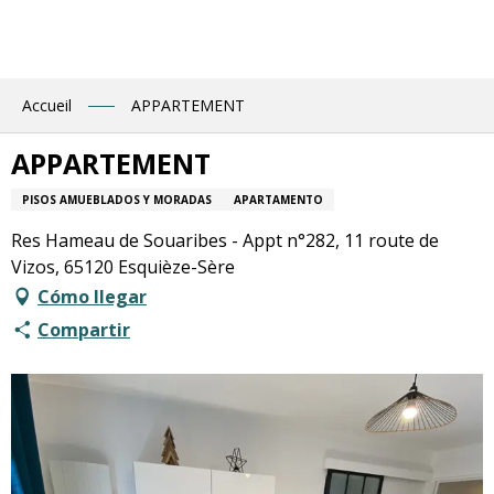
Aller
au
contenu
principal
Accueil
APPARTEMENT
APPARTEMENT
PISOS AMUEBLADOS Y MORADAS
APARTAMENTO
Res Hameau de Souaribes - Appt n°282, 11 route de
Vizos, 65120 Esquièze-Sère
Cómo llegar
Compartir