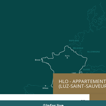
HLO - APPARTEMENT
(LUZ-SAINT-SAUVEUR
Infos live