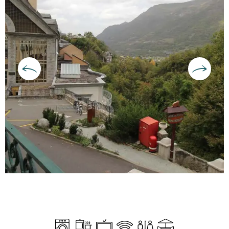
Horarios y datos de contacto
Lavadora
Placa de cocción
Televisión
Wifi
Aseos
Terraza