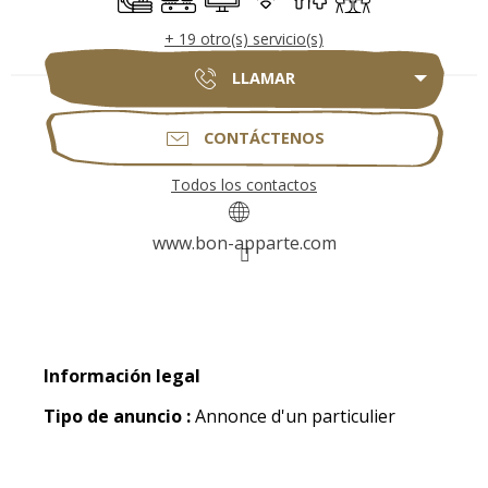
+ 19 otro(s) servicio(s)
LLAMAR
CONTÁCTENOS
Todos los contactos
www.bon-apparte.com
Información legal
Información legal
Tipo de anuncio :
Annonce d'un particulier