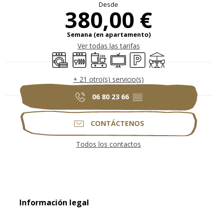
Desde
380,00 €
Semana (en apartamento)
Ver todas las tarifas
Lavadora
Lavavajillas
Placa de cocción
Televisión
Aparcamiento
Terraza
+ 21 otro(s) servicio(s)
06 80 23 66
▒▒
CONTÁCTENOS
Todos los contactos
Información legal
Información legal