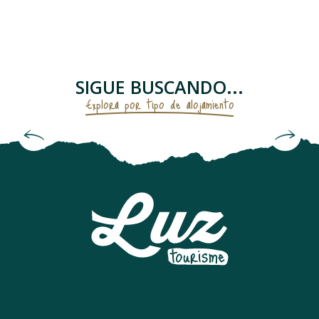
APPARTEMENT DANS RESIDENCE
LE SOM' DES PYRENEES "BASTAMPE"
MAISON INDIVIDUELLE
APPARTEMENT DANS RESIDENCE
SIGUE BUSCANDO...
APPARTEMENT DANS RESIDENCE
Explora por tipo de alojamiento
Alojamientos con desayuno incluido y
LE SOM' DES PYRENEES "L'AYRE"
APPARTEMENT DANS RÉSIDENCE
alojamientos insólitos
LE SOM' DES PYRENEES "VISCOS"
DOMAINE DU VAL DE ROLAND
APPARTEMENT DANS RESIDENCE
STUDIO DANS MAISON
APPARTEMENT DANS RESIDENCE