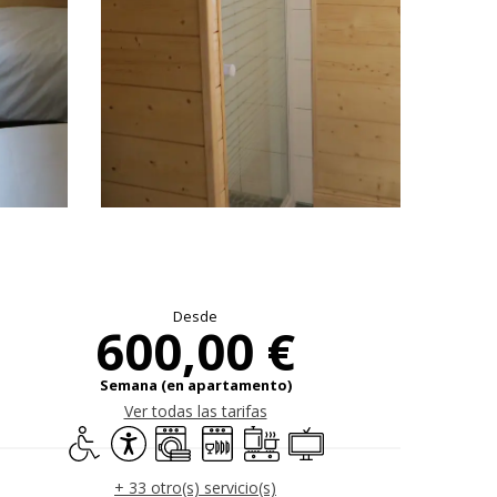
Horarios y datos 
Desde
600,00 €
Semana (en apartamento)
Ver todas las tarifas
Acceso para minusválidos
Accesibilidad
Lavadora
Lavavajillas
Placa de cocción
Televisión
+ 33 otro(s) servicio(s)