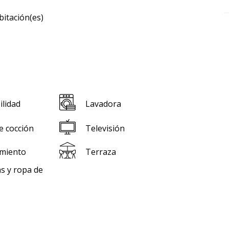
bitación(es)
ilidad
Lavadora
e cocción
Televisión
miento
Terraza
s y ropa de