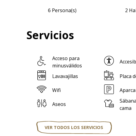
6 Persona(s)
2 Ha
Servicios
Acceso para
Accesib
minusválidos
Lavavajillas
Placa d
Wifi
Aparca
Sábana
Aseos
cama
VER TODOS LOS SERVICIOS