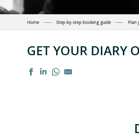
Home
Step-by-step booking guide
Plan 
GET YOUR DIARY 
Exposition "La septième vallée" de Guillaume Noury
Formation personnalisée : "Acquérir les bons gestes en 
Rejoigniez les bergers en estive
Dégustation de vins régionaux
Dégustation de vins régionaux
Exposition : "Autrement voir"
Exposition peinture à l'huile
Portes ouvertes de la ferme