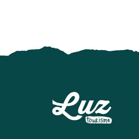
Marché des producteurs
Ateliers de dégustation de produits locaux : bières, génépi
Marché gourmand champêtre - "Tumbao Loko"
Marché gourmand champêtre