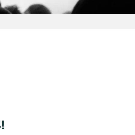
favoris
!