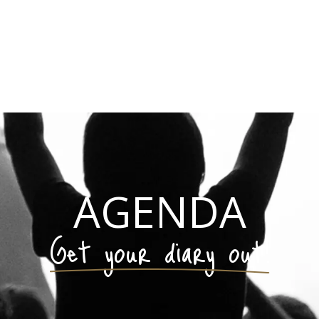
AGENDA
Get your diary out!