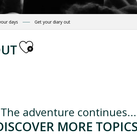
your days
Get your diary out
Ajouter aux 
OUT
ruche kenyane"
The adventure continues...
DISCOVER MORE TOPICS