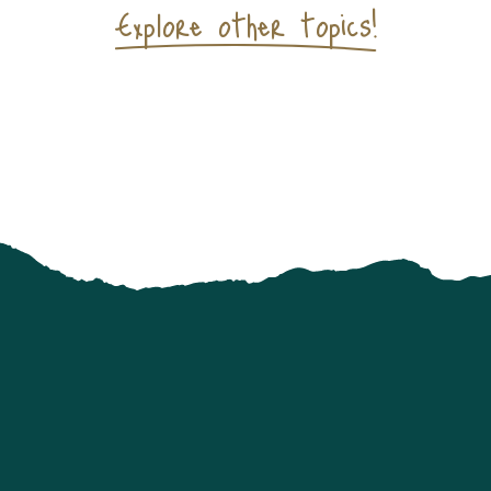
Explore other topics!
APOLÉON III
A symbol of the Pyrenean heritage
TIQUE