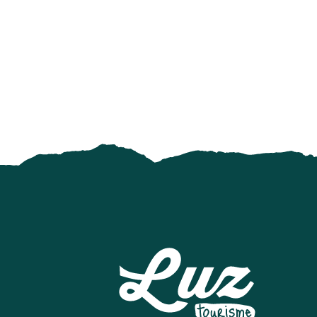
MAISON GRADET-POQUE & ESPACE MUSÉOGRAPHIQUE N
ESI GRAND TOURMALET - BARÈGES
SNOWPARK A LUZ-ARDIDEN
PUMPTRACK
LE RUCHER PENTU
ELASTIC CROCODIL BUNGEE PYRÉNÉES - SAUT À L'ÉLAS
MAISON DU PARC NATIONAL ET DE LA VALLÉE