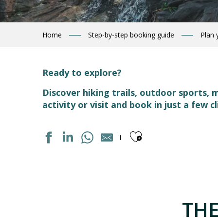
Home
Step-by-step booking guide
Plan 
Ready to explore?
Discover hiking trails, outdoor sports
activity or visit and book in just a few cl
Ajouter aux
DISTILLERIE D'OCCITANIE
CIRCUIT RAQUETTES PANORAMIQUE
ÉGLISE FORTIFIÉE DITE DES TEMPLIERS
THE
ECOMUSEE LUZ ET COUTUMES
BASTIEN, LA MONTAGNE A VOTRE RYTHME