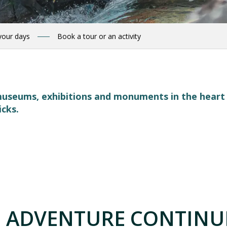
your days
Book a tour or an activity
, museums, exhibitions and monuments in the hear
icks.
 favoris
 ADVENTURE CONTINUE