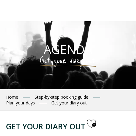
Aller
au
contenu
principal
AGENDA
Get your diary out!
Home
Step-by-step booking guide
Plan your days
Get your diary out
Ajouter 
GET YOUR DIARY OUT