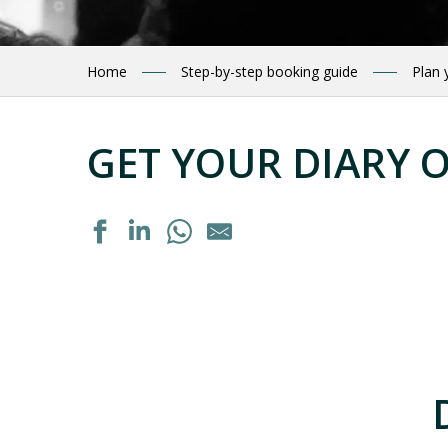
Home
Step-by-step booking guide
Plan 
GET YOUR DIARY 
Tournoi officiel du Tennis Toy
Exposition "La septième vallée" de Guillaume Noury
Formation personnalisée : "Acquérir les bons gestes en 
Dégustation de vins régionaux
Exposition : "Autrement voir"
Exposition peinture à l'huile
Soirée cabane
Portes ouvertes de la ferme