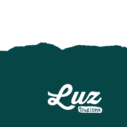
Fête de La Saint Laurent
Visite guidée
Ateliers de dégustation de produits locaux : tourtes, brio
Découverte de l’apiculture en ruche kenyane avec l’ouver