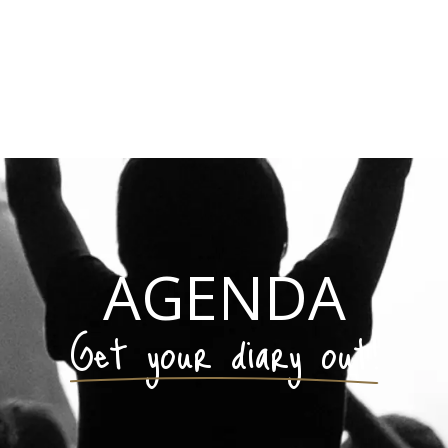
AGENDA
Get your diary out!