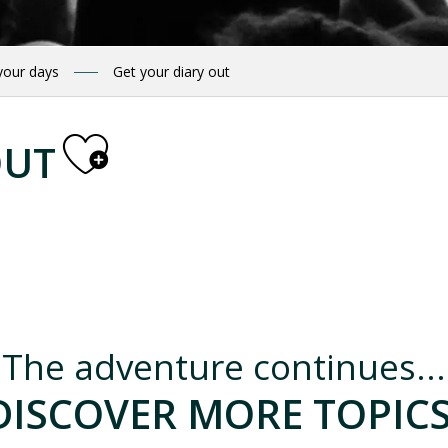
your days
Get your diary out
Ajouter aux 
OUT
ruche kenyane"
The adventure continues...
DISCOVER MORE TOPICS