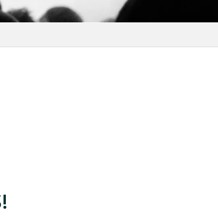
favoris
!