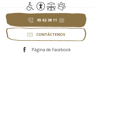
Acceso para minusválidos
Accesibilidad
Terraza
Se aceptan animales
05 62 38 11
▒▒
CONTÁCTENOS
Página de Facebook