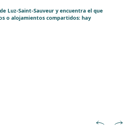
e de Luz-Saint-Sauveur y encuentra el que
os o alojamientos compartidos: hay
s
Campings y áreas de acog