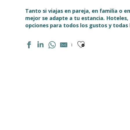
Tanto si viajas en pareja, en familia o 
mejor se adapte a tu estancia. Hoteles
opciones para todos los gustos y todas 
Ajouter aux
APPARTEMENT DANS RESIDENCE
APPARTEMENT DANS RÉSIDENCE
APPARTEMENT DANS RÉSIDENCE
LES GITES DU PLA DE MOURA N°6
APPARTEMENT DANS RESIDENCE
APPARTEMENT DANS RESIDENCE
HOTEL LES TEMPLIERS
APPARTEMENT PIC DU MIDI DE BIGORRE
AU COIN DES THERMES
LES GITES DU PLA DE MOURA N°1
PYRÉNÉVASION